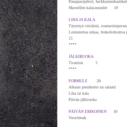
Punajuuripihvit, herkkusienikasti
Marseillen kalacassoulet 10
LIHA JA KALA
Täytettyä viiriäistä, rosmariiniper
Loimutettua siikaa, fenkoliohrattoa
15
****
JÄLKIRUOKA
Tiramisu 5
****
FORMULE 20
Alkuun pienikeitto tai salaatti
Liha tai kala
Päivän jälkiruoka
PÄIVÄN ERIKOINEN 10
Vorschmak