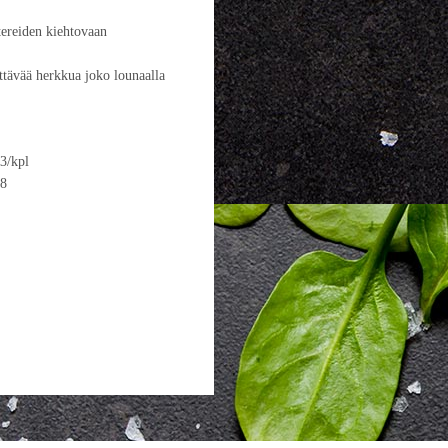
stereiden kiehtovaan
ittävää herkkua joko lounaalla
pl
8