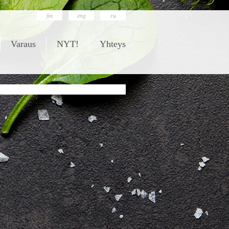
fin
eng
ru
Varaus
NYT!
Yhteys