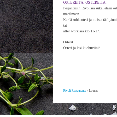
OSTEREITA, OSTEREITA!
Perjantaisin Rivolissa sukelletaan o
maailmaan.
Kerää rohkeutesi ja maista tätä jänn
tai
after workissa klo 11-17.
Osterit 3/k
Osteri ja lasi kuohuviiniä 
Rivoli Restaurants
»
Lounas