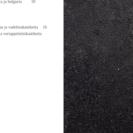
ketta ja bulguria 10
unaa ja vadelmakastiketta 16
 ja veriappelsiinikastiketta