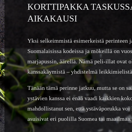
KORTTIPAKKA TASKUSSA
AIKAKAUSI
Yksi selkeimmistä esimerkeistä perinteen ja
Suomalaisissa kodeissa ja mökeillä on vuosi
marjapussin, äärellä. Nämä peli-illat ovat o
kanssakäymistä – yhdistelmä leikkimielistä 
Tänään tämä perinne jatkuu, mutta se on saa
ystävien kanssa ei enää vaadi kaikkien kok
mahdollistanut sen, että ystäväporukka voi
asuisivat eri puolilla Suomea tai maailmaa.