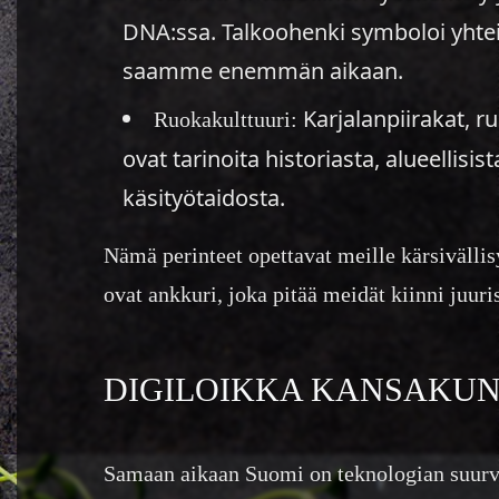
DNA:ssa. Talkoohenki symboloi yhteisö
saamme enemmän aikaan.
Karjalanpiirakat, ru
Ruokakulttuuri:
ovat tarinoita historiasta, alueellisis
käsityötaidosta.
Nämä perinteet opettavat meille kärsivälli
ovat ankkuri, joka pitää meidät kiinni ju
DIGILOIKKA KANSAKU
Samaan aikaan Suomi on teknologian suurv