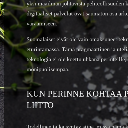
yksi maailman johtavista peliteollisuuden k
digitaaliset palvelut ovat saumaton osa ar
varaamiseen.
Suomalaiset eivät ole vain omaksuneet tek
eturintamassa. Tämä pragmaattinen ja uteli
teknologia ei ole koettu uhkana perinteille
monipuolisempaa.
KUN PERINNE KOHTAA P
LIITTO
Todellinen taika syntyy siinä, missä nämä 