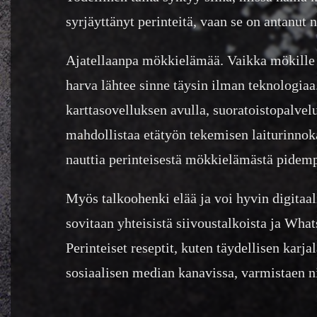
syrjäyttänyt perinteitä, vaan se on antanut 
Ajatellaanpa mökkielämää. Vaikka mökille 
harva lähtee sinne täysin ilman teknologia
karttasovelluksen avulla, suoratoistopalvel
mahdollistaa etätyön tekemisen laiturinnok
nauttia perinteisestä mökkielämästä pidem
Myös talkoohenki elää ja voi hyvin digita
sovitaan yhteisistä siivoustalkoista ja Wha
Perinteiset reseptit, kuten täydellisen karj
sosiaalisen median kanavissa, varmistaen n