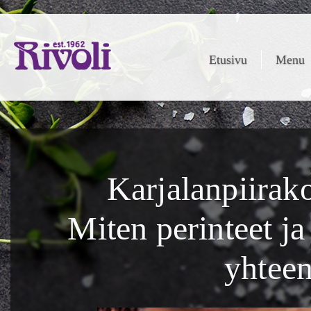
Etusivu
Menu
Karjalanpiirako
Miten perinteet ja
yhtee