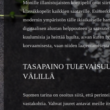
Monille illanistujaisten korttipelit ovat siir
klassikkopelit kaikkien saataville. Esimerk
modernin ympäristön tälle ikiaikaiselle har
digitaalisen alustan helppouteen ja saavute
kuulumisia ja heittää huulta, aivan kuten f
korvaamisesta, vaan niiden laajentamisesta
TASAPAINO TULEVAISU
VÄLILLÄ
Suomen tarina on osoitus siitä, että perintei
vastakohtia. Vahvat juuret antavat meille 