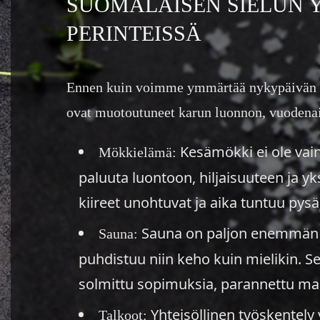
SUOMALAISEN SIELUN 
PERINTEISSÄ
Ennen kuin voimme ymmärtää nykypäivän 
ovat muotoutuneet karun luonnon, vuodenaik
Kesämökki ei ole vai
Mökkielämä:
paluuta luontoon, hiljaisuuteen ja yk
kiireet unohtuvat ja aika tuntuu pys
Sauna on paljon enemmän ku
Sauna:
puhdistuu niin keho kuin mielikin. Se
solmittu sopimuksia, parannettu maa
Yhteisöllinen työskentely
Talkoot: