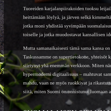
Tuoreiden karjalanpiirakoiden tuoksu leijai
heittämään löylyä, ja järven selkä kimmelt
jotka moni yhdistää syvimpään suomalaisuute
toiselle ja jotka muodostavat kansallisen i
Mutta samanaikaisesti tämä sama kansa on 
Taskussamme on supertietokone, yhteisöt kok
siirtynyt yhä enemmän verkkoon. Miten näm
hypermoderni digitaalisuus – mahtuvat sama
mahdu, vaan ne myös ruokkivat ja rikastuttav
siitä, miten Suomi on onnistunut luomaan ain